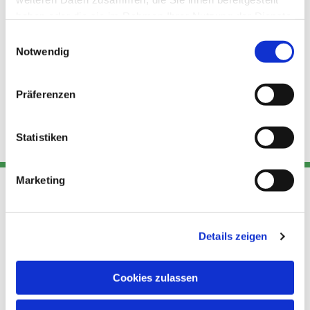
haben oder die sie im Rahmen Ihrer Nutzung der Dienste
gesammelt haben.
Einwilligungsauswahl
Notwendig
Präferenzen
Statistiken
Marketing
Adresse
Kont
Links
Details zeigen
Akt
Katholische
Datensch
Kirchengemeinde Pfarrei
utz
Telefon
Cookies zulassen
Hl. Theresa von Avila Berlin
+49 30
Datensch
Nordost