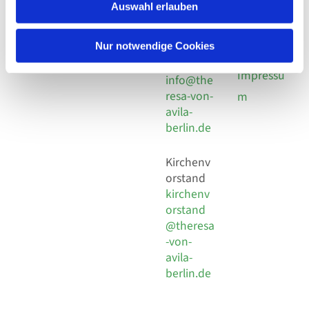
924 64 28
Leitender Pfarrer - Norbert
Auswahl erlauben
utz -
Fax +49
Pomplun
30 924 54
Social
Behaimstr. 39
Nur notwendige Cookies
18
Media
13086 Berlin
E-Mail
Impressu
info@the
resa-von-
m
avila-
berlin.de
Kirchenv
orstand
kirchenv
orstand
@theresa
-von-
avila-
berlin.de