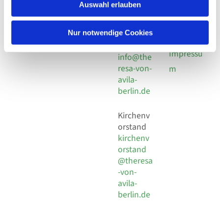
924 64 28
Leitender Pfarrer - Norbert
Auswahl erlauben
utz -
Fax +49
Pomplun
30 924 54
Social
Behaimstr. 39
Nur notwendige Cookies
18
Media
13086 Berlin
E-Mail
Impressu
info@the
resa-von-
m
avila-
berlin.de
Kirchenv
orstand
kirchenv
orstand
@theresa
-von-
avila-
berlin.de