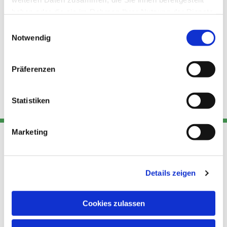
haben oder die sie im Rahmen Ihrer Nutzung der Dienste
gesammelt haben.
Einwilligungsauswahl
Notwendig
Präferenzen
Statistiken
Marketing
Adresse
Kont
Links
Details zeigen
Akt
Katholische
Datensch
Kirchengemeinde Pfarrei
utz
Telefon
Cookies zulassen
Hl. Theresa von Avila Berlin
+49 30
Datensch
Nordost