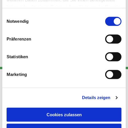
haben oder die sie im Rahmen Ihrer Nutzung der Dienste
gesammelt haben.
Einwilligungsauswahl
Notwendig
Präferenzen
Statistiken
Marketing
Adresse
Kont
Links
Details zeigen
Akt
Katholische
Datensch
Kirchengemeinde Pfarrei
utz
Telefon
Cookies zulassen
Hl. Theresa von Avila Berlin
+49 30
Datensch
Nordost