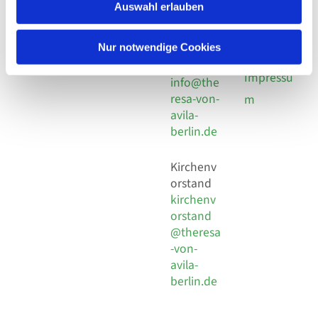
924 64 28
Leitender Pfarrer - Norbert
Auswahl erlauben
utz -
Fax +49
Pomplun
30 924 54
Social
Behaimstr. 39
Nur notwendige Cookies
18
Media
13086 Berlin
E-Mail
Impressu
info@the
resa-von-
m
avila-
berlin.de
Kirchenv
orstand
kirchenv
orstand
@theresa
-von-
avila-
berlin.de