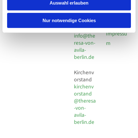
924 64 28
Leitender Pfarrer - Norbert
Auswahl erlauben
utz -
Fax +49
Pomplun
30 924 54
Social
Behaimstr. 39
Nur notwendige Cookies
18
Media
13086 Berlin
E-Mail
Impressu
info@the
resa-von-
m
avila-
berlin.de
Kirchenv
orstand
kirchenv
orstand
@theresa
-von-
avila-
berlin.de