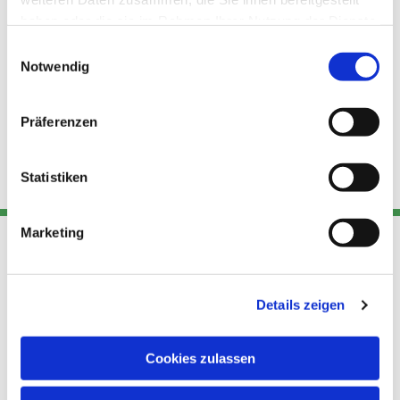
haben oder die sie im Rahmen Ihrer Nutzung der Dienste
gesammelt haben.
Einwilligungsauswahl
Notwendig
Präferenzen
Statistiken
Marketing
Adresse
Kont
Links
Details zeigen
Akt
Katholische
Datensch
Kirchengemeinde Pfarrei
utz
Telefon
Cookies zulassen
Hl. Theresa von Avila Berlin
+49 30
Datensch
Nordost