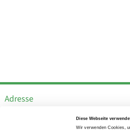
Adresse
Katholische Kirchengemeinde Pfarrei
Diese Webseite verwende
Hl. Theresa von Avila Berlin Nordost
Leitender Pfarrer - Norbert Pomplun
Wir verwenden Cookies, um