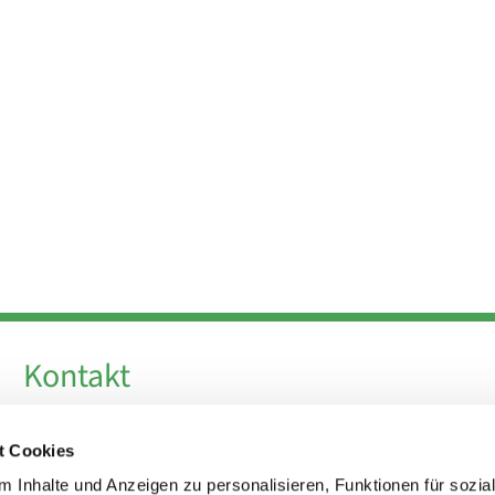
Kontakt
Telefon +49 30 924 64 28
t Cookies
Fax +49 30 924 54 18
E-Mail
info@theresa-von-avila-berlin.de
 Inhalte und Anzeigen zu personalisieren, Funktionen für sozia