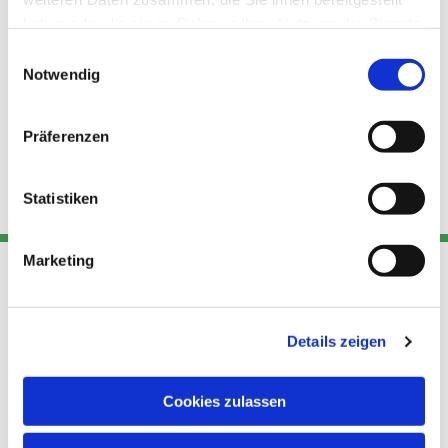
haben oder die sie im Rahmen Ihrer Nutzung der Dienste
gesammelt haben.
Einwilligungsauswahl
Notwendig
Präferenzen
Statistiken
Marketing
Adresse
Kont
Links
Details zeigen
Akt
Katholische
Datensch
Kirchengemeinde Pfarrei
utz
Telefon
Cookies zulassen
Hl. Theresa von Avila Berlin
+49 30
Datensch
Nordost