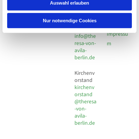
924 64 28
Leitender Pfarrer - Norbert
Auswahl erlauben
utz -
Fax +49
Pomplun
30 924 54
Social
Behaimstr. 39
Nur notwendige Cookies
18
Media
13086 Berlin
E-Mail
Impressu
info@the
resa-von-
m
avila-
berlin.de
Kirchenv
orstand
kirchenv
orstand
@theresa
-von-
avila-
berlin.de