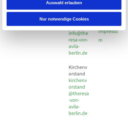
924 64 28
Leitender Pfarrer - Norbert
Auswahl erlauben
utz -
Fax +49
Pomplun
30 924 54
Social
Behaimstr. 39
Nur notwendige Cookies
18
Media
13086 Berlin
E-Mail
Impressu
info@the
resa-von-
m
avila-
berlin.de
Kirchenv
orstand
kirchenv
orstand
@theresa
-von-
avila-
berlin.de