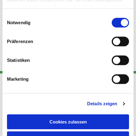
haben oder die sie im Rahmen Ihrer Nutzung der Dienste
gesammelt haben.
Einwilligungsauswahl
Notwendig
Präferenzen
Statistiken
Marketing
Adresse
Kont
Links
Details zeigen
Akt
Katholische
Datensch
Kirchengemeinde Pfarrei
utz
Telefon
Cookies zulassen
Hl. Theresa von Avila Berlin
+49 30
Datensch
Nordost