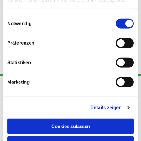
haben oder die sie im Rahmen Ihrer Nutzung der Dienste
gesammelt haben.
Einwilligungsauswahl
Notwendig
Präferenzen
Statistiken
Marketing
Adresse
Kont
Links
Details zeigen
Akt
Katholische
Datensch
Kirchengemeinde Pfarrei
utz
Telefon
Cookies zulassen
Hl. Theresa von Avila Berlin
+49 30
Datensch
Nordost