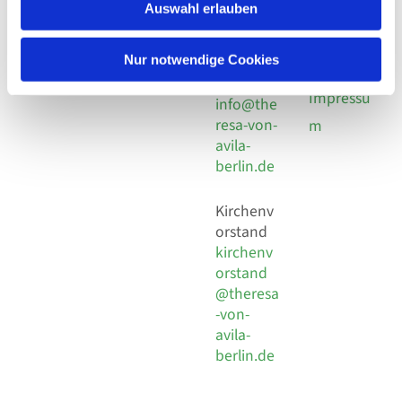
924 64 28
Leitender Pfarrer - Norbert
Auswahl erlauben
utz -
Fax +49
Pomplun
30 924 54
Social
Behaimstr. 39
Nur notwendige Cookies
18
Media
13086 Berlin
E-Mail
Impressu
info@the
resa-von-
m
avila-
berlin.de
Kirchenv
orstand
kirchenv
orstand
@theresa
-von-
avila-
berlin.de