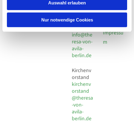
924 64 28
Leitender Pfarrer - Norbert
Auswahl erlauben
utz -
Fax +49
Pomplun
30 924 54
Social
Behaimstr. 39
Nur notwendige Cookies
18
Media
13086 Berlin
E-Mail
Impressu
info@the
resa-von-
m
avila-
berlin.de
Kirchenv
orstand
kirchenv
orstand
@theresa
-von-
avila-
berlin.de