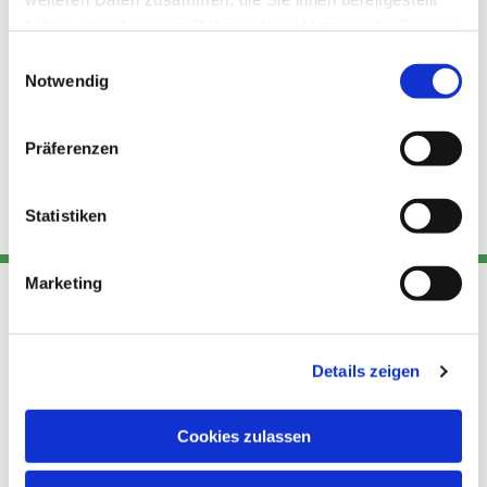
haben oder die sie im Rahmen Ihrer Nutzung der Dienste
gesammelt haben.
Einwilligungsauswahl
Notwendig
Präferenzen
Statistiken
Marketing
Adresse
Kont
Links
Details zeigen
Akt
Katholische
Datensch
Kirchengemeinde Pfarrei
utz
Telefon
Cookies zulassen
Hl. Theresa von Avila Berlin
+49 30
Datensch
Nordost