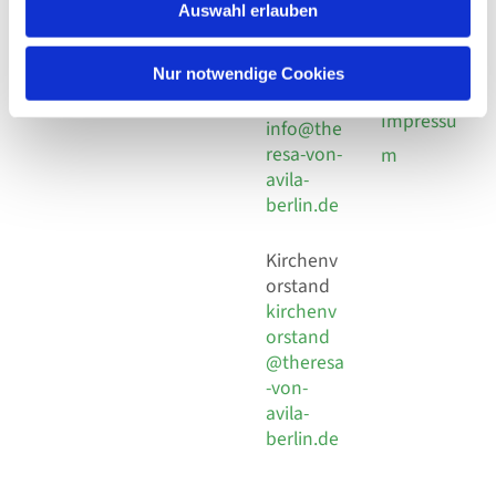
924 64 28
Leitender Pfarrer - Norbert
Auswahl erlauben
utz -
Fax +49
Pomplun
30 924 54
Social
Behaimstr. 39
Nur notwendige Cookies
18
Media
13086 Berlin
E-Mail
Impressu
info@the
resa-von-
m
avila-
berlin.de
Kirchenv
orstand
kirchenv
orstand
@theresa
-von-
avila-
berlin.de