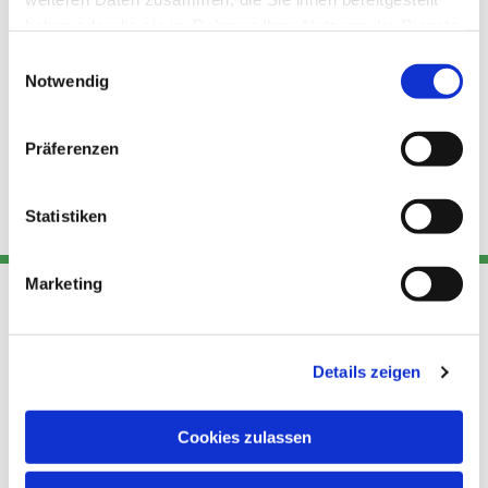
haben oder die sie im Rahmen Ihrer Nutzung der Dienste
gesammelt haben.
Einwilligungsauswahl
Notwendig
Präferenzen
Statistiken
Marketing
Adresse
Kont
Links
Details zeigen
Akt
Katholische
Datensch
Kirchengemeinde Pfarrei
utz
Telefon
Cookies zulassen
Hl. Theresa von Avila Berlin
+49 30
Datensch
Nordost