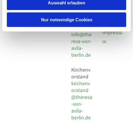
924 64 28
Leitender Pfarrer - Norbert
Auswahl erlauben
utz -
Fax +49
Pomplun
30 924 54
Social
Behaimstr. 39
Nur notwendige Cookies
18
Media
13086 Berlin
E-Mail
Impressu
info@the
resa-von-
m
avila-
berlin.de
Kirchenv
orstand
kirchenv
orstand
@theresa
-von-
avila-
berlin.de