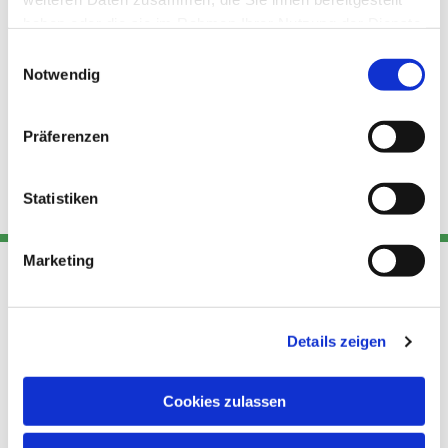
haben oder die sie im Rahmen Ihrer Nutzung der Dienste
gesammelt haben.
Einwilligungsauswahl
Notwendig
Präferenzen
Statistiken
Marketing
Adresse
Kont
Links
Details zeigen
Akt
Katholische
Datensch
Kirchengemeinde Pfarrei
utz
Telefon
Cookies zulassen
Hl. Theresa von Avila Berlin
+49 30
Datensch
Nordost