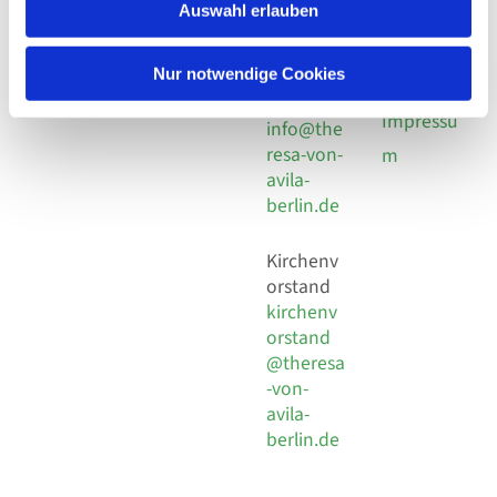
924 64 28
Leitender Pfarrer - Norbert
Auswahl erlauben
utz -
Fax +49
Pomplun
30 924 54
Social
Behaimstr. 39
Nur notwendige Cookies
18
Media
13086 Berlin
E-Mail
Impressu
info@the
resa-von-
m
avila-
berlin.de
Kirchenv
orstand
kirchenv
orstand
@theresa
-von-
avila-
berlin.de