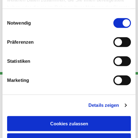
haben oder die sie im Rahmen Ihrer Nutzung der Dienste
gesammelt haben.
Einwilligungsauswahl
Notwendig
Präferenzen
Statistiken
Marketing
Adresse
Kont
Links
Details zeigen
Akt
Katholische
Datensch
Kirchengemeinde Pfarrei
utz
Telefon
Cookies zulassen
Hl. Theresa von Avila Berlin
+49 30
Datensch
Nordost