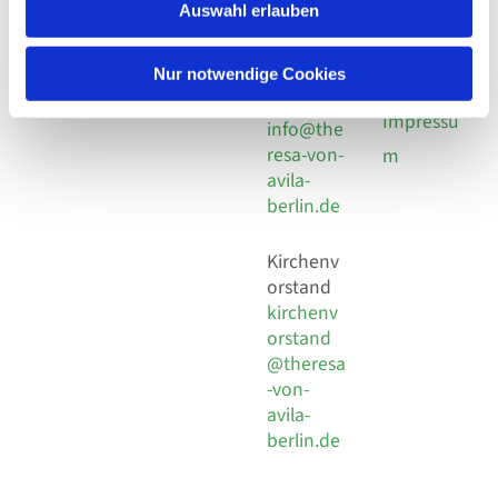
924 64 28
Leitender Pfarrer - Norbert
Auswahl erlauben
utz -
Fax +49
Pomplun
30 924 54
Social
Behaimstr. 39
Nur notwendige Cookies
18
Media
13086 Berlin
E-Mail
Impressu
info@the
resa-von-
m
avila-
berlin.de
Kirchenv
orstand
kirchenv
orstand
@theresa
-von-
avila-
berlin.de