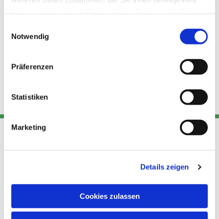
haben oder die sie im Rahmen Ihrer Nutzung der Dienste
gesammelt haben.
Einwilligungsauswahl
Notwendig
Präferenzen
Statistiken
Marketing
Adresse
Kont
Links
Details zeigen
Akt
Katholische
Datensch
Kirchengemeinde Pfarrei
utz
Telefon
Cookies zulassen
Hl. Theresa von Avila Berlin
+49 30
Datensch
Nordost