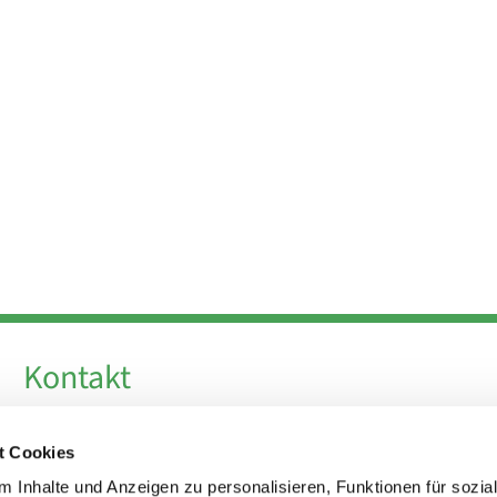
Kontakt
Telefon +49 30 924 64 28
t Cookies
Fax +49 30 924 54 18
E-Mail
info@theresa-von-avila-berlin.de
 Inhalte und Anzeigen zu personalisieren, Funktionen für sozia