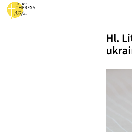
Hl. L
ukra