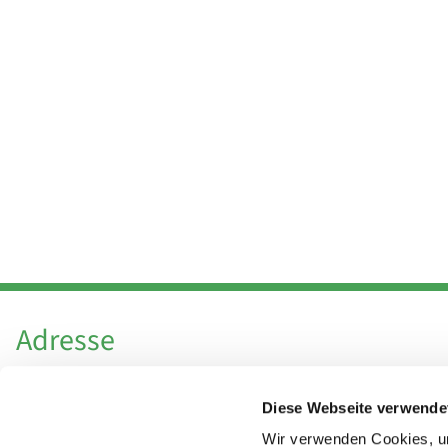
Adresse
Katholische Kirchengemeinde Pfarrei
Diese Webseite verwende
Hl. Theresa von Avila Berlin Nordost
Leitender Pfarrer - Norbert Pomplun
Wir verwenden Cookies, um