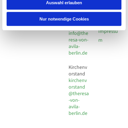
924 64 28
Leitender Pfarrer - Norbert
Auswahl erlauben
utz -
Fax +49
Pomplun
30 924 54
Social
Behaimstr. 39
Nur notwendige Cookies
18
Media
13086 Berlin
E-Mail
Impressu
info@the
resa-von-
m
avila-
berlin.de
Kirchenv
orstand
kirchenv
orstand
@theresa
-von-
avila-
berlin.de