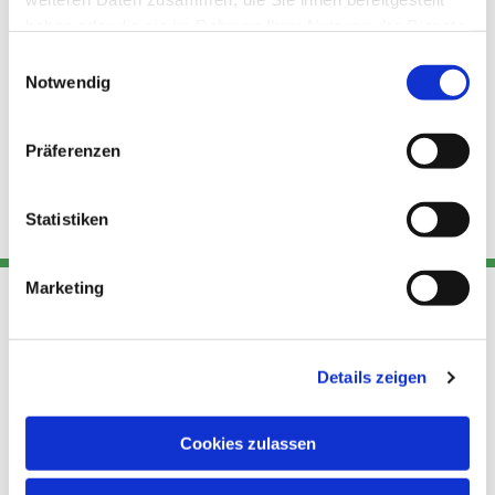
haben oder die sie im Rahmen Ihrer Nutzung der Dienste
gesammelt haben.
Einwilligungsauswahl
Notwendig
Präferenzen
Statistiken
Marketing
Adresse
Kont
Links
Details zeigen
Akt
Katholische
Datensch
Kirchengemeinde Pfarrei
utz
Telefon
Cookies zulassen
Hl. Theresa von Avila Berlin
+49 30
Datensch
Nordost