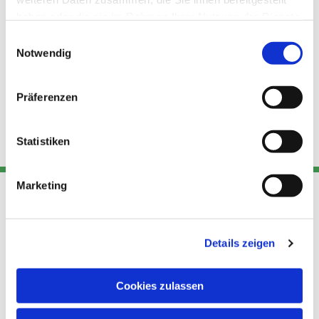
haben oder die sie im Rahmen Ihrer Nutzung der Dienste
gesammelt haben.
Einwilligungsauswahl
Notwendig
Präferenzen
Statistiken
Marketing
Adresse
Kont
Links
Details zeigen
Akt
Katholische
Datensch
Kirchengemeinde Pfarrei
utz
Telefon
Cookies zulassen
Hl. Theresa von Avila Berlin
+49 30
Datensch
Nordost