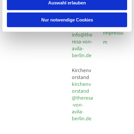
924 64 28
Leitender Pfarrer - Norbert
Auswahl erlauben
utz -
Fax +49
Pomplun
30 924 54
Social
Behaimstr. 39
Nur notwendige Cookies
18
Media
13086 Berlin
E-Mail
Impressu
info@the
resa-von-
m
avila-
berlin.de
Kirchenv
orstand
kirchenv
orstand
@theresa
-von-
avila-
berlin.de