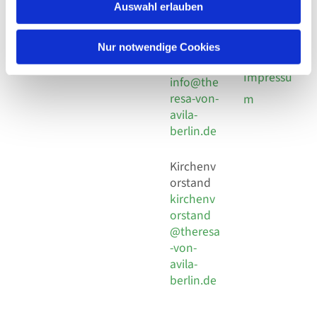
924 64 28
Leitender Pfarrer - Norbert
Auswahl erlauben
utz -
Fax +49
Pomplun
30 924 54
Social
Behaimstr. 39
Nur notwendige Cookies
18
Media
13086 Berlin
E-Mail
Impressu
info@the
resa-von-
m
avila-
berlin.de
Kirchenv
orstand
kirchenv
orstand
@theresa
-von-
avila-
berlin.de