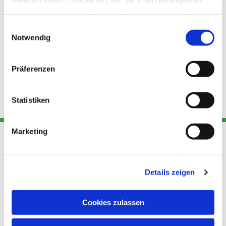
haben oder die sie im Rahmen Ihrer Nutzung der Dienste
gesammelt haben.
Einwilligungsauswahl
Notwendig
Präferenzen
Statistiken
Marketing
Adresse
Kont
Links
Details zeigen
Akt
Katholische
Datensch
Kirchengemeinde Pfarrei
utz
Telefon
Cookies zulassen
Hl. Theresa von Avila Berlin
+49 30
Datensch
Nordost