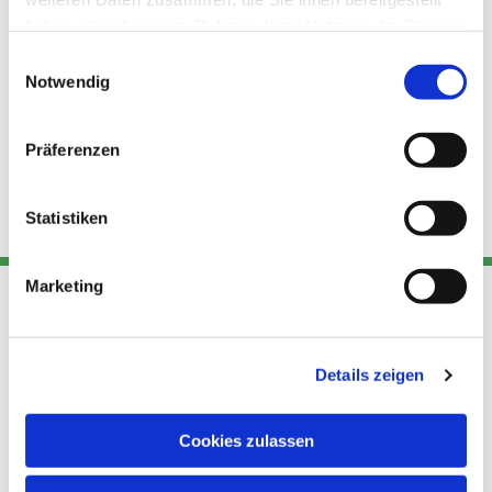
haben oder die sie im Rahmen Ihrer Nutzung der Dienste
gesammelt haben.
Einwilligungsauswahl
Notwendig
Präferenzen
Statistiken
Marketing
Adresse
Kont
Links
Details zeigen
Akt
Katholische
Datensch
Kirchengemeinde Pfarrei
utz
Telefon
Cookies zulassen
Hl. Theresa von Avila Berlin
+49 30
Datensch
Nordost