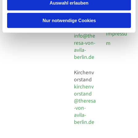
924 64 28
Leitender Pfarrer - Norbert
Auswahl erlauben
utz -
Fax +49
Pomplun
30 924 54
Social
Behaimstr. 39
Nur notwendige Cookies
18
Media
13086 Berlin
E-Mail
Impressu
info@the
resa-von-
m
avila-
berlin.de
Kirchenv
orstand
kirchenv
orstand
@theresa
-von-
avila-
berlin.de