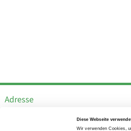
Adresse
Katholische Kirchengemeinde Pfarrei
Diese Webseite verwende
Hl. Theresa von Avila Berlin Nordost
Leitender Pfarrer - Norbert Pomplun
Wir verwenden Cookies, um