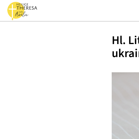
Hl. L
ukra