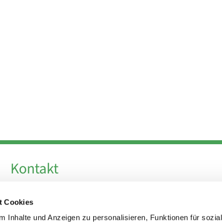
Kontakt
Telefon +49 30 924 64 28
t Cookies
Fax +49 30 924 54 18
E-Mail
info@theresa-von-avila-berlin.de
 Inhalte und Anzeigen zu personalisieren, Funktionen für sozia