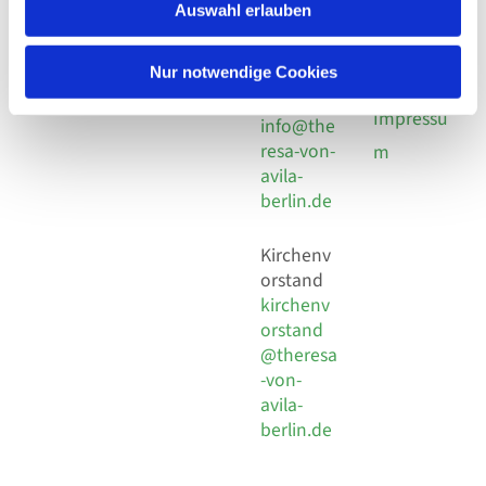
924 64 28
Leitender Pfarrer - Norbert
Auswahl erlauben
utz -
Fax +49
Pomplun
30 924 54
Social
Behaimstr. 39
Nur notwendige Cookies
18
Media
13086 Berlin
E-Mail
Impressu
info@the
resa-von-
m
avila-
berlin.de
Kirchenv
orstand
kirchenv
orstand
@theresa
-von-
avila-
berlin.de