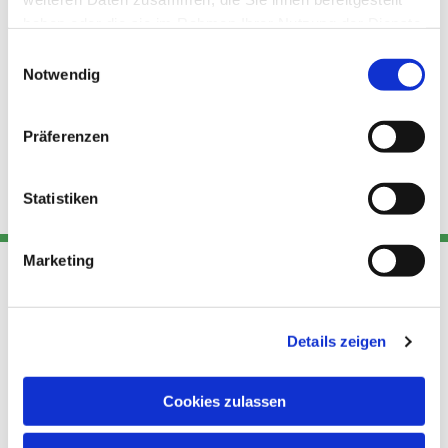
haben oder die sie im Rahmen Ihrer Nutzung der Dienste
gesammelt haben.
Einwilligungsauswahl
Notwendig
Präferenzen
Statistiken
Marketing
Adresse
Kont
Links
Details zeigen
Akt
Katholische
Datensch
Kirchengemeinde Pfarrei
utz
Telefon
Cookies zulassen
Hl. Theresa von Avila Berlin
+49 30
Datensch
Nordost