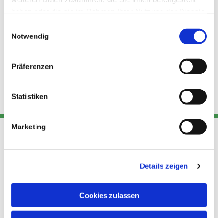
haben oder die sie im Rahmen Ihrer Nutzung der Dienste
gesammelt haben.
Einwilligungsauswahl
Notwendig
Präferenzen
Statistiken
Marketing
Adresse
Kont
Links
Details zeigen
Akt
Katholische
Datensch
Kirchengemeinde Pfarrei
utz
Telefon
Cookies zulassen
Hl. Theresa von Avila Berlin
+49 30
Datensch
Nordost