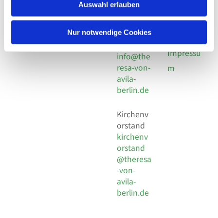
924 64 28
Leitender Pfarrer - Norbert
Auswahl erlauben
utz -
Fax +49
Pomplun
30 924 54
Social
Behaimstr. 39
Nur notwendige Cookies
18
Media
13086 Berlin
E-Mail
Impressu
info@the
resa-von-
m
avila-
berlin.de
Kirchenv
orstand
kirchenv
orstand
@theresa
-von-
avila-
berlin.de