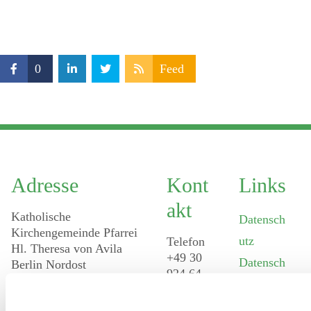
0
Feed
Adresse
Kont
Links
Akt
Katholische
Datensch
Kirchengemeinde Pfarrei
utz
Telefon
Hl. Theresa von Avila
+49 30
Datensch
Berlin Nordost
924 64
Leitender Pfarrer - Norbert
utz -
28
Pomplun
Fax +49
Social