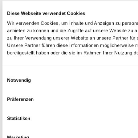
Behaimstr. 39
30 924
Media
13086 Berlin
54 18
Diese Webseite verwendet Cookies
Impressu
E-Mail
Wir verwenden Cookies, um Inhalte und Anzeigen zu personal
info@the
m
anbieten zu können und die Zugriffe auf unsere Website zu 
resa-von-
zu Ihrer Verwendung unserer Website an unsere Partner für 
avila-
Unsere Partner führen diese Informationen möglicherweise 
berlin.de
bereitgestellt haben oder die sie im Rahmen Ihrer Nutzung 
Kirchenv
orstand
Einwilligungsauswahl
kirchenvo
Notwendig
rstand@t
heresa-
von-
Präferenzen
avila-
berlin.de
Statistiken
Marketing