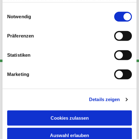
haben oder die sie im Rahmen Ihrer Nutzung der Dienste
gesammelt haben.
Einwilligungsauswahl
Notwendig
Präferenzen
Statistiken
Marketing
Adresse
Kont
Links
Akt
Details zeigen
Katholische
Datensch
Kirchengemeinde Pfarrei
utz
Telefon
Hl. Theresa von Avila Berlin
Cookies zulassen
+49 30
Datensch
Nordost
924 64 28
Leitender Pfarrer - Norbert
utz -
Fax +49
Auswahl erlauben
Pomplun