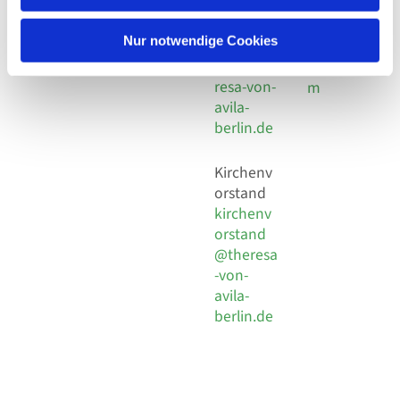
30 924 54
Social
Behaimstr. 39
18
Media
13086 Berlin
Nur notwendige Cookies
E-Mail
Impressu
info@the
resa-von-
m
avila-
berlin.de
Kirchenv
orstand
kirchenv
orstand
@theresa
-von-
avila-
berlin.de