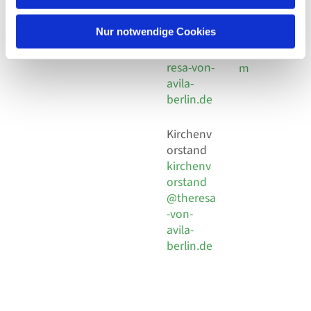
30 924 54
Social
Behaimstr. 39
18
Media
13086 Berlin
Nur notwendige Cookies
E-Mail
Impressu
info@the
resa-von-
m
avila-
berlin.de
Kirchenv
orstand
kirchenv
orstand
@theresa
-von-
avila-
berlin.de