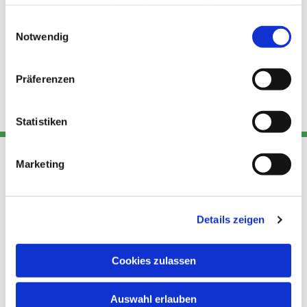
haben oder die sie im Rahmen Ihrer Nutzung der Dienste
gesammelt haben.
Einwilligungsauswahl
Notwendig
Präferenzen
Statistiken
Marketing
Adresse
Kont
Links
Akt
Details zeigen
Katholische
Datensch
Kirchengemeinde Pfarrei
utz
Telefon
Hl. Theresa von Avila Berlin
Cookies zulassen
+49 30
Datensch
Nordost
924 64 28
Leitender Pfarrer - Norbert
utz -
Fax +49
Auswahl erlauben
Pomplun