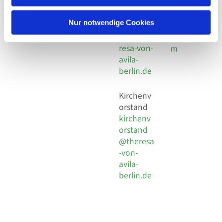
30 924 54
Social
Behaimstr. 39
18
Media
13086 Berlin
Nur notwendige Cookies
E-Mail
Impressu
info@the
resa-von-
m
avila-
berlin.de
Kirchenv
orstand
kirchenv
orstand
@theresa
-von-
avila-
berlin.de