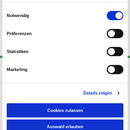
haben oder die sie im Rahmen Ihrer Nutzung der Dienste
gesammelt haben.
Einwilligungsauswahl
Notwendig
Präferenzen
Statistiken
Marketing
Adresse
Kont
Links
Akt
Details zeigen
Katholische
Datensch
Kirchengemeinde Pfarrei
utz
Telefon
Hl. Theresa von Avila Berlin
Cookies zulassen
+49 30
Datensch
Nordost
924 64 28
Leitender Pfarrer - Norbert
utz -
Fax +49
Auswahl erlauben
Pomplun