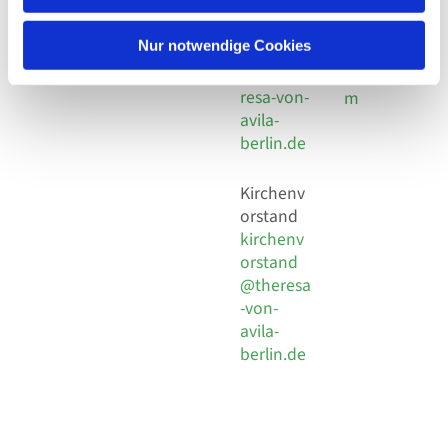
30 924 54
Social
Behaimstr. 39
18
Media
13086 Berlin
Nur notwendige Cookies
E-Mail
Impressu
info@the
resa-von-
m
avila-
berlin.de
Kirchenv
orstand
kirchenv
orstand
@theresa
-von-
avila-
berlin.de