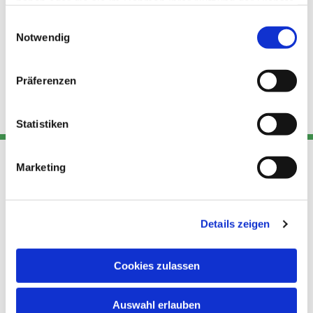
haben oder die sie im Rahmen Ihrer Nutzung der Dienste
gesammelt haben.
Einwilligungsauswahl
Notwendig
Präferenzen
Statistiken
Marketing
Adresse
Kont
Links
Akt
Details zeigen
Katholische
Datensch
Kirchengemeinde Pfarrei
utz
Telefon
Hl. Theresa von Avila Berlin
Cookies zulassen
+49 30
Datensch
Nordost
924 64 28
Leitender Pfarrer - Norbert
utz -
Fax +49
Auswahl erlauben
Pomplun