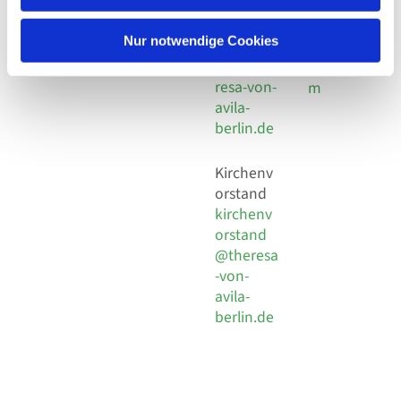
30 924 54
Social
Behaimstr. 39
18
Media
13086 Berlin
Nur notwendige Cookies
E-Mail
Impressu
info@the
resa-von-
m
avila-
berlin.de
Kirchenv
orstand
kirchenv
orstand
@theresa
-von-
avila-
berlin.de