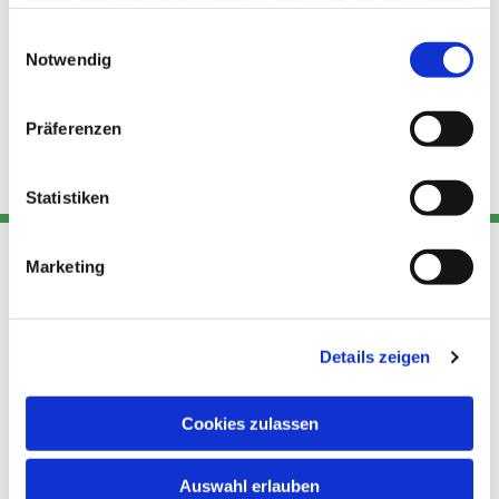
haben oder die sie im Rahmen Ihrer Nutzung der Dienste
gesammelt haben.
Einwilligungsauswahl
Notwendig
Präferenzen
Statistiken
Marketing
Adresse
Kont
Links
Akt
Details zeigen
Katholische
Datensch
Kirchengemeinde Pfarrei
utz
Telefon
Hl. Theresa von Avila Berlin
Cookies zulassen
+49 30
Datensch
Nordost
924 64 28
Leitender Pfarrer - Norbert
utz -
Fax +49
Auswahl erlauben
Pomplun