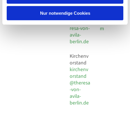
30 924 54
Social
Behaimstr. 39
18
Media
13086 Berlin
Nur notwendige Cookies
E-Mail
Impressu
info@the
resa-von-
m
avila-
berlin.de
Kirchenv
orstand
kirchenv
orstand
@theresa
-von-
avila-
berlin.de