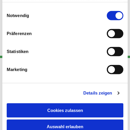
haben oder die sie im Rahmen Ihrer Nutzung der Dienste
gesammelt haben.
Einwilligungsauswahl
Notwendig
Präferenzen
Statistiken
Marketing
Adresse
Kont
Links
Akt
Details zeigen
Katholische
Datensch
Kirchengemeinde Pfarrei
utz
Telefon
Hl. Theresa von Avila Berlin
Cookies zulassen
+49 30
Datensch
Nordost
924 64 28
Leitender Pfarrer - Norbert
utz -
Fax +49
Auswahl erlauben
Pomplun