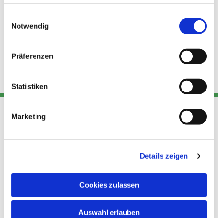
haben oder die sie im Rahmen Ihrer Nutzung der Dienste
gesammelt haben.
Einwilligungsauswahl
Notwendig
Präferenzen
Statistiken
Marketing
Adresse
Kont
Links
Akt
Details zeigen
Katholische
Datensch
Kirchengemeinde Pfarrei
utz
Telefon
Hl. Theresa von Avila Berlin
Cookies zulassen
+49 30
Datensch
Nordost
924 64 28
Leitender Pfarrer - Norbert
utz -
Fax +49
Auswahl erlauben
Pomplun