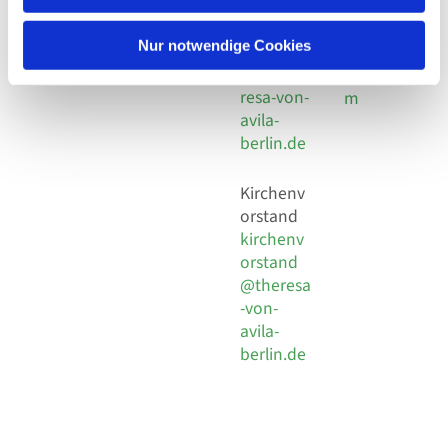
30 924 54
Social
Behaimstr. 39
18
Media
13086 Berlin
Nur notwendige Cookies
E-Mail
Impressu
info@the
resa-von-
m
avila-
berlin.de
Kirchenv
orstand
kirchenv
orstand
@theresa
-von-
avila-
berlin.de