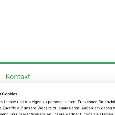
Kontakt
Telefon +49 30 924 64 28
t Cookies
Fax +49 30 924 54 18
E-Mail
info@theresa-von-avila-berlin.de
 Inhalte und Anzeigen zu personalisieren, Funktionen für sozia
e Zugriffe auf unsere Website zu analysieren. Außerdem geben w
rwendung unserer Website an unsere Partner für soziale Medien