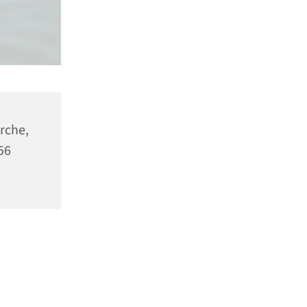
rche,
56