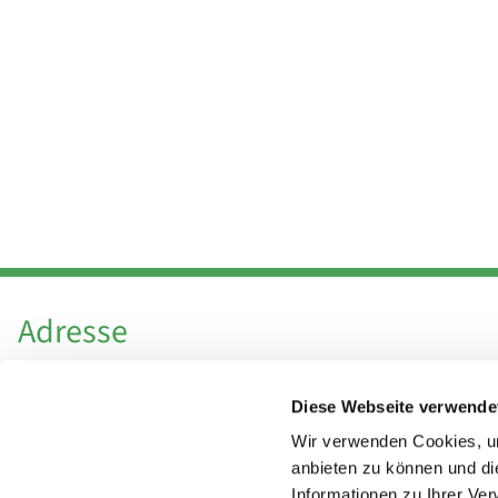
Adresse
Katholische Kirchengemeinde Pfarrei
Diese Webseite verwende
Hl. Theresa von Avila Berlin Nordost
Leitender Pfarrer - Norbert Pomplun
Wir verwenden Cookies, um
Behaimstr. 39
anbieten zu können und di
Informationen zu Ihrer Ve