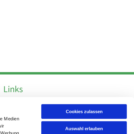
Links
Datenschutz
Cookies zulassen
Datenschutz - Social Media
le Medien
Impressum
ir
Auswahl erlauben
, Werbung