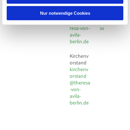
30 924 54
Social
Behaimstr. 39
18
Media
13086 Berlin
Nur notwendige Cookies
E-Mail
Impressu
info@the
resa-von-
m
avila-
berlin.de
Kirchenv
orstand
kirchenv
orstand
@theresa
-von-
avila-
berlin.de