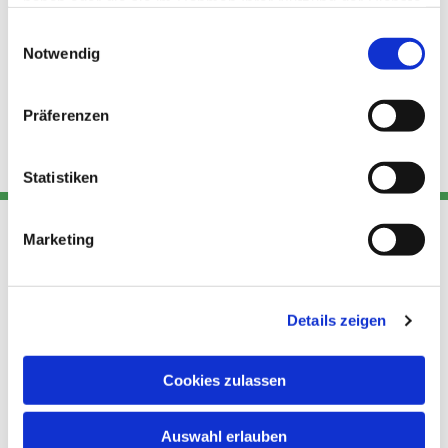
haben oder die sie im Rahmen Ihrer Nutzung der Dienste
gesammelt haben.
Einwilligungsauswahl
Notwendig
Präferenzen
Statistiken
Marketing
Adresse
Kont
Links
Akt
Details zeigen
Katholische
Datensch
Kirchengemeinde Pfarrei
utz
Telefon
Hl. Theresa von Avila Berlin
Cookies zulassen
+49 30
Datensch
Nordost
924 64 28
Leitender Pfarrer - Norbert
utz -
Fax +49
Auswahl erlauben
Pomplun