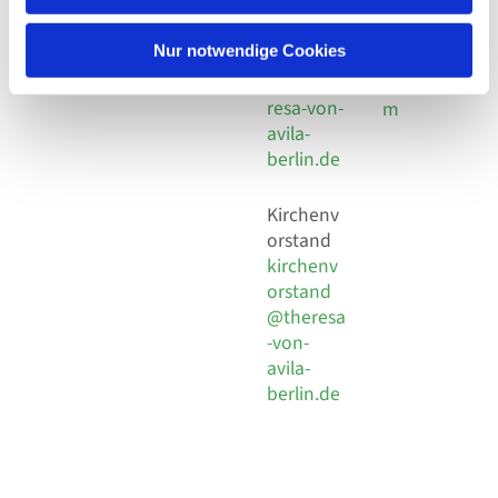
30 924 54
Social
Behaimstr. 39
18
Media
13086 Berlin
Nur notwendige Cookies
E-Mail
Impressu
info@the
resa-von-
m
avila-
berlin.de
Kirchenv
orstand
kirchenv
orstand
@theresa
-von-
avila-
berlin.de