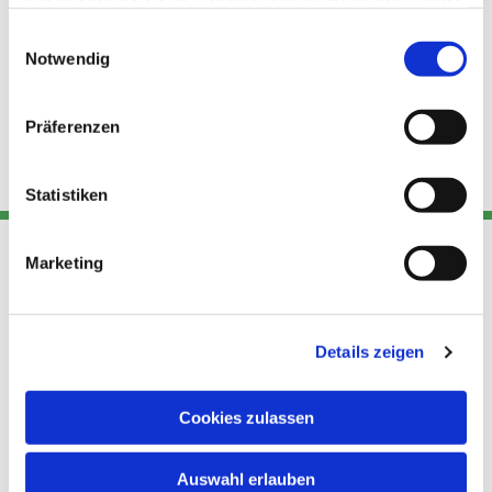
haben oder die sie im Rahmen Ihrer Nutzung der Dienste
gesammelt haben.
Einwilligungsauswahl
Notwendig
Präferenzen
Statistiken
Marketing
Adresse
Kont
Links
Akt
Details zeigen
Katholische
Datensch
Kirchengemeinde Pfarrei
utz
Telefon
Hl. Theresa von Avila Berlin
Cookies zulassen
+49 30
Datensch
Nordost
924 64 28
Leitender Pfarrer - Norbert
utz -
Fax +49
Auswahl erlauben
Pomplun