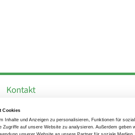
Kontakt
Telefon +49 30 924 64 28
t Cookies
Fax +49 30 924 54 18
E-Mail
info@theresa-von-avila-berlin.de
 Inhalte und Anzeigen zu personalisieren, Funktionen für sozia
e Zugriffe auf unsere Website zu analysieren. Außerdem geben w
rwendung unserer Website an unsere Partner für soziale Medien