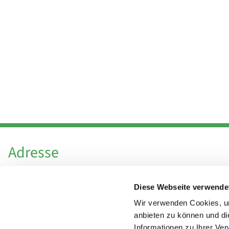
Adresse
Katholische Kirchengemeinde Pfarrei
Diese Webseite verwende
Hl. Theresa von Avila Berlin Nordost
Leitender Pfarrer - Norbert Pomplun
Wir verwenden Cookies, um
Behaimstr. 39
anbieten zu können und di
Informationen zu Ihrer Ve