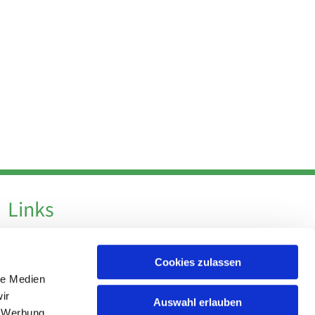
Links
Datenschutz
Cookies zulassen
Datenschutz - Social Media
le Medien
Impressum
ir
Auswahl erlauben
, Werbung