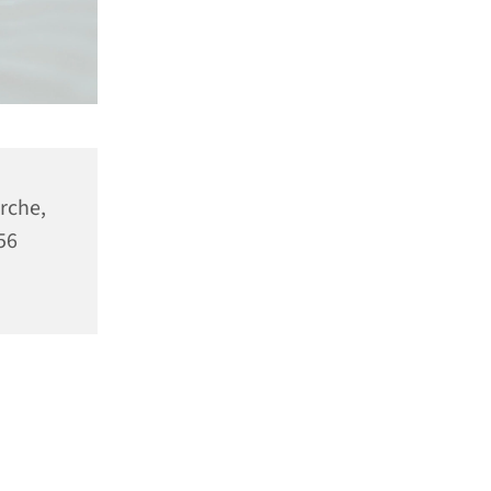
rche,
56