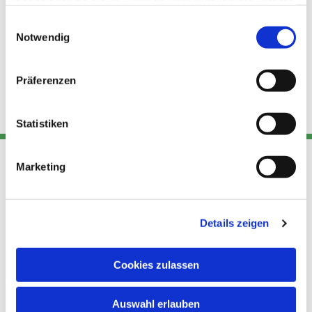
haben oder die sie im Rahmen Ihrer Nutzung der Dienste
gesammelt haben.
Einwilligungsauswahl
Notwendig
Präferenzen
Statistiken
Marketing
Adresse
Kont
Links
Akt
Details zeigen
Katholische
Datensch
Kirchengemeinde Pfarrei
utz
Telefon
Hl. Theresa von Avila Berlin
Cookies zulassen
+49 30
Datensch
Nordost
924 64 28
Leitender Pfarrer - Norbert
utz -
Fax +49
Auswahl erlauben
Pomplun