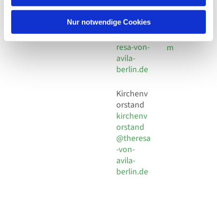
30 924 54
Social
Behaimstr. 39
18
Media
13086 Berlin
Nur notwendige Cookies
E-Mail
Impressu
info@the
resa-von-
m
avila-
berlin.de
Kirchenv
orstand
kirchenv
orstand
@theresa
-von-
avila-
berlin.de