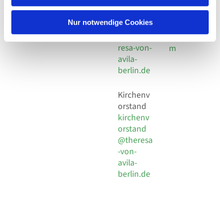
30 924 54
Social
Behaimstr. 39
18
Media
13086 Berlin
Nur notwendige Cookies
E-Mail
Impressu
info@the
resa-von-
m
avila-
berlin.de
Kirchenv
orstand
kirchenv
orstand
@theresa
-von-
avila-
berlin.de