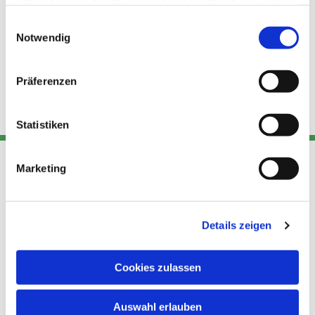
haben oder die sie im Rahmen Ihrer Nutzung der Dienste
gesammelt haben.
Einwilligungsauswahl
Notwendig
Präferenzen
Statistiken
Marketing
Adresse
Kont
Links
Akt
Details zeigen
Katholische
Datensch
Kirchengemeinde Pfarrei
utz
Telefon
Hl. Theresa von Avila Berlin
Cookies zulassen
+49 30
Datensch
Nordost
924 64 28
Leitender Pfarrer - Norbert
utz -
Fax +49
Auswahl erlauben
Pomplun