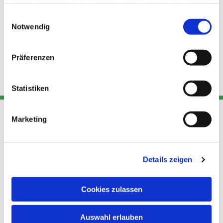
haben oder die sie im Rahmen Ihrer Nutzung der Dienste
gesammelt haben.
Einwilligungsauswahl
Notwendig
Präferenzen
Statistiken
Marketing
Adresse
Kont
Links
Akt
Details zeigen
Katholische
Datensch
Kirchengemeinde Pfarrei
utz
Telefon
Hl. Theresa von Avila Berlin
Cookies zulassen
+49 30
Datensch
Nordost
924 64 28
Leitender Pfarrer - Norbert
utz -
Fax +49
Auswahl erlauben
Pomplun