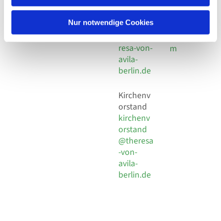
30 924 54
Social
Behaimstr. 39
18
Media
13086 Berlin
Nur notwendige Cookies
E-Mail
Impressu
info@the
resa-von-
m
avila-
berlin.de
Kirchenv
orstand
kirchenv
orstand
@theresa
-von-
avila-
berlin.de