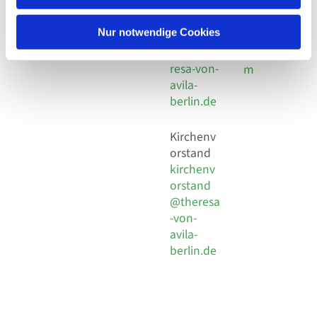
30 924 54
Social
Behaimstr. 39
18
Media
13086 Berlin
Nur notwendige Cookies
E-Mail
Impressu
info@the
resa-von-
m
avila-
berlin.de
Kirchenv
orstand
kirchenv
orstand
@theresa
-von-
avila-
berlin.de