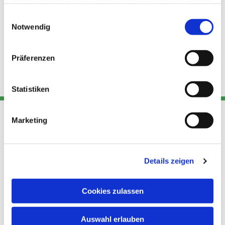
haben oder die sie im Rahmen Ihrer Nutzung der Dienste
gesammelt haben.
Einwilligungsauswahl
Notwendig
Präferenzen
Statistiken
Marketing
Adresse
Kont
Links
Akt
Details zeigen
Katholische
Datensch
Kirchengemeinde Pfarrei
utz
Telefon
Hl. Theresa von Avila Berlin
Cookies zulassen
+49 30
Datensch
Nordost
924 64 28
Leitender Pfarrer - Norbert
utz -
Fax +49
Auswahl erlauben
Pomplun