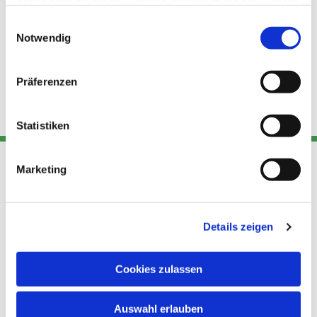
haben oder die sie im Rahmen Ihrer Nutzung der Dienste
gesammelt haben.
Einwilligungsauswahl
Notwendig
Präferenzen
Statistiken
Marketing
Adresse
Kont
Links
Akt
Details zeigen
Katholische
Datensch
Kirchengemeinde Pfarrei
utz
Telefon
Hl. Theresa von Avila Berlin
Cookies zulassen
+49 30
Datensch
Nordost
924 64 28
Leitender Pfarrer - Norbert
utz -
Fax +49
Auswahl erlauben
Pomplun