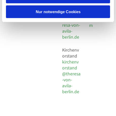
30 924 54
Social
Behaimstr. 39
18
Media
13086 Berlin
Nur notwendige Cookies
E-Mail
Impressu
info@the
resa-von-
m
avila-
berlin.de
Kirchenv
orstand
kirchenv
orstand
@theresa
-von-
avila-
berlin.de