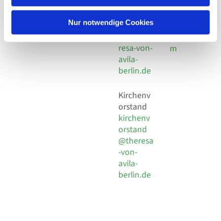
30 924 54
Social
Behaimstr. 39
18
Media
13086 Berlin
Nur notwendige Cookies
E-Mail
Impressu
info@the
resa-von-
m
avila-
berlin.de
Kirchenv
orstand
kirchenv
orstand
@theresa
-von-
avila-
berlin.de