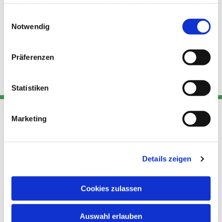
haben oder die sie im Rahmen Ihrer Nutzung der Dienste
gesammelt haben.
Einwilligungsauswahl
Notwendig
Präferenzen
Statistiken
Marketing
Adresse
Kont
Links
Akt
Details zeigen
Katholische
Datensch
Kirchengemeinde Pfarrei
utz
Telefon
Hl. Theresa von Avila Berlin
Cookies zulassen
+49 30
Datensch
Nordost
924 64 28
Leitender Pfarrer - Norbert
utz -
Fax +49
Auswahl erlauben
Pomplun