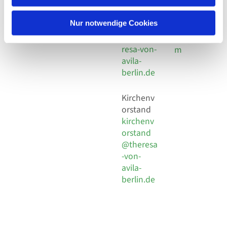
30 924 54
Social
Behaimstr. 39
18
Media
13086 Berlin
Nur notwendige Cookies
E-Mail
Impressu
info@the
resa-von-
m
avila-
berlin.de
Kirchenv
orstand
kirchenv
orstand
@theresa
-von-
avila-
berlin.de