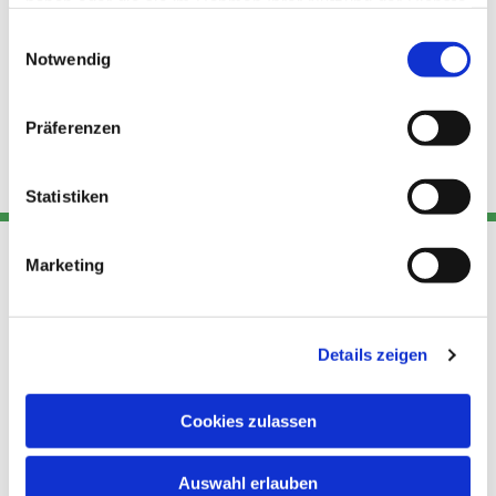
haben oder die sie im Rahmen Ihrer Nutzung der Dienste
gesammelt haben.
Einwilligungsauswahl
Notwendig
Präferenzen
Statistiken
Marketing
Adresse
Kont
Links
Akt
Details zeigen
Katholische
Datensch
Kirchengemeinde Pfarrei
utz
Telefon
Hl. Theresa von Avila Berlin
Cookies zulassen
+49 30
Datensch
Nordost
924 64 28
Leitender Pfarrer - Norbert
utz -
Fax +49
Auswahl erlauben
Pomplun