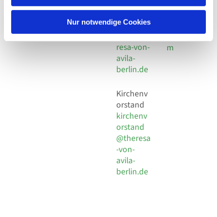
30 924 54
Social
Behaimstr. 39
18
Media
13086 Berlin
Nur notwendige Cookies
E-Mail
Impressu
info@the
resa-von-
m
avila-
berlin.de
Kirchenv
orstand
kirchenv
orstand
@theresa
-von-
avila-
berlin.de