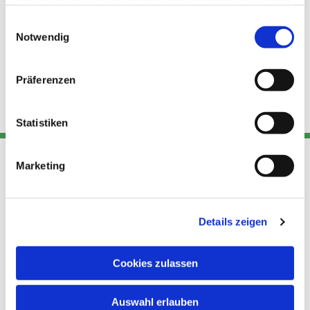
haben oder die sie im Rahmen Ihrer Nutzung der Dienste
gesammelt haben.
Einwilligungsauswahl
Notwendig
Präferenzen
Statistiken
Marketing
Adresse
Kont
Links
Akt
Details zeigen
Katholische
Datensch
Kirchengemeinde Pfarrei
utz
Telefon
Hl. Theresa von Avila Berlin
Cookies zulassen
+49 30
Datensch
Nordost
924 64 28
Leitender Pfarrer - Norbert
utz -
Fax +49
Auswahl erlauben
Pomplun