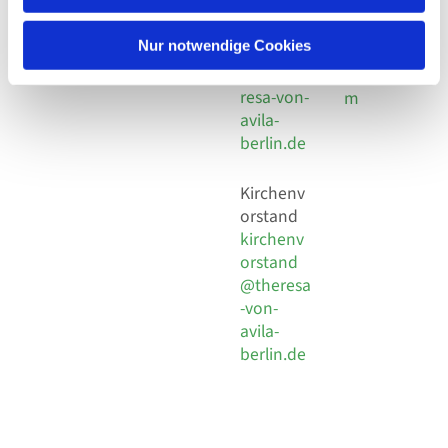
30 924 54
Social
Behaimstr. 39
18
Media
13086 Berlin
Nur notwendige Cookies
E-Mail
Impressu
info@the
resa-von-
m
avila-
berlin.de
Kirchenv
orstand
kirchenv
orstand
@theresa
-von-
avila-
berlin.de