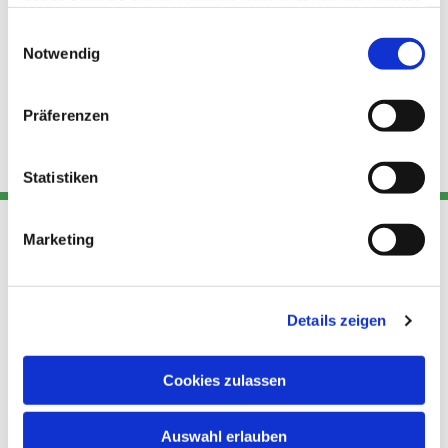
haben oder die sie im Rahmen Ihrer Nutzung der Dienste
gesammelt haben.
Einwilligungsauswahl
Notwendig
Präferenzen
Statistiken
Marketing
Adresse
Kont
Links
Akt
Details zeigen
Katholische
Datensch
Kirchengemeinde Pfarrei
utz
Telefon
Hl. Theresa von Avila Berlin
Cookies zulassen
+49 30
Datensch
Nordost
924 64 28
Leitender Pfarrer - Norbert
utz -
Fax +49
Auswahl erlauben
Pomplun