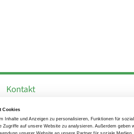
Kontakt
Telefon +49 30 924 64 28
t Cookies
Fax +49 30 924 54 18
E-Mail
info@theresa-von-avila-berlin.de
 Inhalte und Anzeigen zu personalisieren, Funktionen für sozia
e Zugriffe auf unsere Website zu analysieren. Außerdem geben w
rwendung unserer Website an unsere Partner für soziale Medien