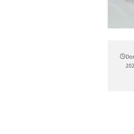
Don
202