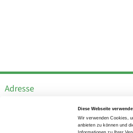
Adresse
Katholische Kirchengemeinde Pfarrei
Diese Webseite verwende
Hl. Theresa von Avila Berlin Nordost
Leitender Pfarrer - Norbert Pomplun
Wir verwenden Cookies, um
Behaimstr. 39
anbieten zu können und di
Informationen zu Ihrer Ve