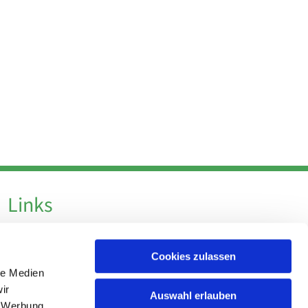
Links
Datenschutz
Cookies zulassen
Datenschutz - Social Media
le Medien
Impressum
ir
Auswahl erlauben
, Werbung