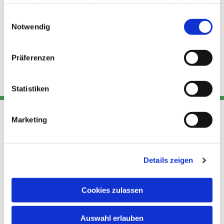
haben oder die sie im Rahmen Ihrer Nutzung der Dienste
gesammelt haben.
Einwilligungsauswahl
Notwendig
Präferenzen
Statistiken
Marketing
Adresse
Kont
Links
Akt
Details zeigen
Katholische
Datensch
Kirchengemeinde Pfarrei
utz
Telefon
Hl. Theresa von Avila Berlin
Cookies zulassen
+49 30
Datensch
Nordost
924 64 28
Leitender Pfarrer - Norbert
utz -
Fax +49
Auswahl erlauben
Pomplun