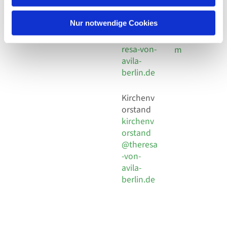
30 924 54
Social
Behaimstr. 39
18
Media
13086 Berlin
Nur notwendige Cookies
E-Mail
Impressu
info@the
resa-von-
m
avila-
berlin.de
Kirchenv
orstand
kirchenv
orstand
@theresa
-von-
avila-
berlin.de