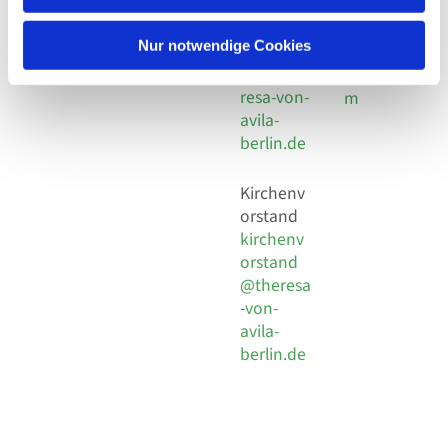
30 924 54
Social
Behaimstr. 39
18
Media
13086 Berlin
Nur notwendige Cookies
E-Mail
Impressu
info@the
resa-von-
m
avila-
berlin.de
Kirchenv
orstand
kirchenv
orstand
@theresa
-von-
avila-
berlin.de