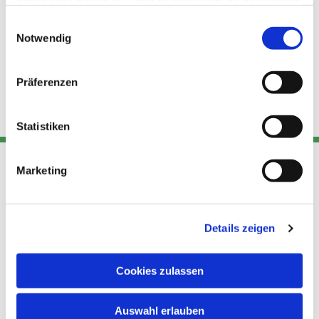
haben oder die sie im Rahmen Ihrer Nutzung der Dienste
gesammelt haben.
Einwilligungsauswahl
Notwendig
Präferenzen
Statistiken
Marketing
Adresse
Kont
Links
Akt
Details zeigen
Katholische
Datensch
Kirchengemeinde Pfarrei
utz
Telefon
Hl. Theresa von Avila Berlin
Cookies zulassen
+49 30
Datensch
Nordost
924 64 28
Leitender Pfarrer - Norbert
utz -
Fax +49
Auswahl erlauben
Pomplun