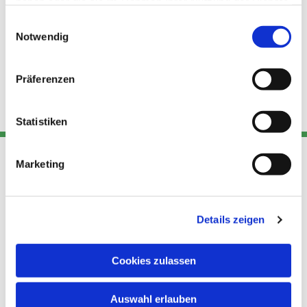
haben oder die sie im Rahmen Ihrer Nutzung der Dienste
gesammelt haben.
Einwilligungsauswahl
Notwendig
Präferenzen
Statistiken
Marketing
Adresse
Kont
Links
Akt
Details zeigen
Katholische
Datensch
Kirchengemeinde Pfarrei
utz
Telefon
Hl. Theresa von Avila Berlin
Cookies zulassen
+49 30
Datensch
Nordost
924 64 28
Leitender Pfarrer - Norbert
utz -
Fax +49
Auswahl erlauben
Pomplun