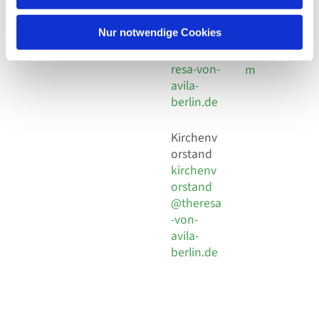
30 924 54
Social
Behaimstr. 39
18
Media
13086 Berlin
Nur notwendige Cookies
E-Mail
Impressu
info@the
resa-von-
m
avila-
berlin.de
Kirchenv
orstand
kirchenv
orstand
@theresa
-von-
avila-
berlin.de