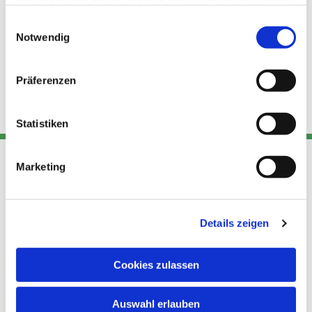
haben oder die sie im Rahmen Ihrer Nutzung der Dienste
gesammelt haben.
Einwilligungsauswahl
Notwendig
Präferenzen
Statistiken
Marketing
Adresse
Kont
Links
Akt
Details zeigen
Katholische
Datensch
Kirchengemeinde Pfarrei
utz
Telefon
Hl. Theresa von Avila Berlin
Cookies zulassen
+49 30
Datensch
Nordost
924 64 28
Leitender Pfarrer - Norbert
utz -
Fax +49
Auswahl erlauben
Pomplun