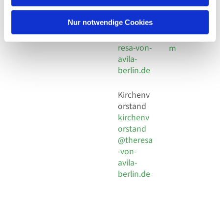
30 924 54
Social
Behaimstr. 39
18
Media
13086 Berlin
Nur notwendige Cookies
E-Mail
Impressu
info@the
resa-von-
m
avila-
berlin.de
Kirchenv
orstand
kirchenv
orstand
@theresa
-von-
avila-
berlin.de