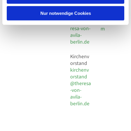
30 924 54
Social
Behaimstr. 39
18
Media
13086 Berlin
Nur notwendige Cookies
E-Mail
Impressu
info@the
resa-von-
m
avila-
berlin.de
Kirchenv
orstand
kirchenv
orstand
@theresa
-von-
avila-
berlin.de