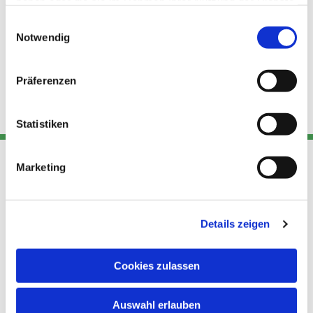
haben oder die sie im Rahmen Ihrer Nutzung der Dienste
gesammelt haben.
Einwilligungsauswahl
Notwendig
Präferenzen
Statistiken
Marketing
Adresse
Kont
Links
Akt
Details zeigen
Katholische
Datensch
Kirchengemeinde Pfarrei
utz
Telefon
Hl. Theresa von Avila Berlin
Cookies zulassen
+49 30
Datensch
Nordost
924 64 28
Leitender Pfarrer - Norbert
utz -
Fax +49
Auswahl erlauben
Pomplun