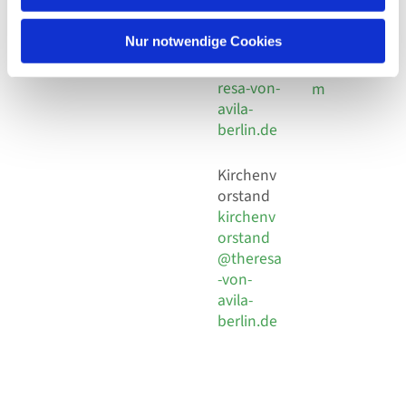
30 924 54
Social
Behaimstr. 39
18
Media
13086 Berlin
Nur notwendige Cookies
E-Mail
Impressu
info@the
resa-von-
m
avila-
berlin.de
Kirchenv
orstand
kirchenv
orstand
@theresa
-von-
avila-
berlin.de