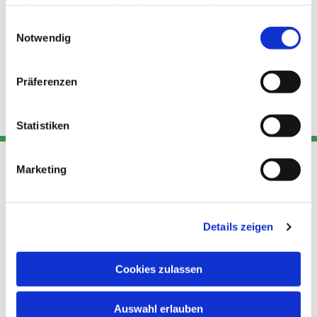
haben oder die sie im Rahmen Ihrer Nutzung der Dienste
gesammelt haben.
Einwilligungsauswahl
Notwendig
Präferenzen
Statistiken
Marketing
Adresse
Kont
Links
Akt
Details zeigen
Katholische
Datensch
Kirchengemeinde Pfarrei
utz
Telefon
Hl. Theresa von Avila Berlin
Cookies zulassen
+49 30
Datensch
Nordost
924 64 28
Leitender Pfarrer - Norbert
utz -
Fax +49
Auswahl erlauben
Pomplun