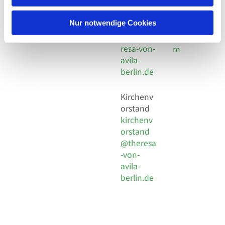
30 924 54
Social
Behaimstr. 39
18
Media
13086 Berlin
Nur notwendige Cookies
E-Mail
Impressu
info@the
resa-von-
m
avila-
berlin.de
Kirchenv
orstand
kirchenv
orstand
@theresa
-von-
avila-
berlin.de