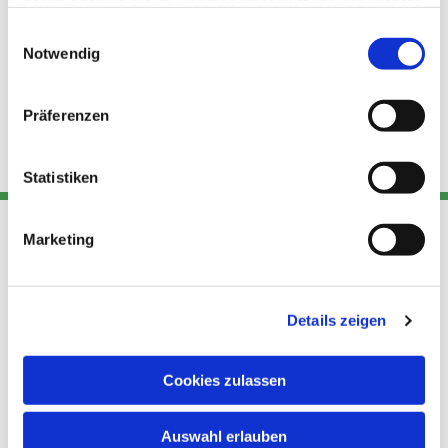
haben oder die sie im Rahmen Ihrer Nutzung der Dienste
gesammelt haben.
Einwilligungsauswahl
Notwendig
Präferenzen
Statistiken
Marketing
Adresse
Kont
Links
Akt
Details zeigen
Katholische
Datensch
Kirchengemeinde Pfarrei
utz
Telefon
Hl. Theresa von Avila Berlin
Cookies zulassen
+49 30
Datensch
Nordost
924 64 28
Leitender Pfarrer - Norbert
utz -
Fax +49
Auswahl erlauben
Pomplun